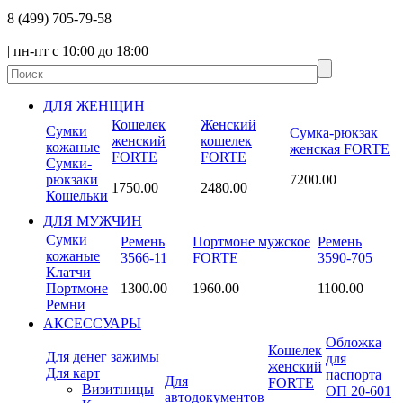
8
(499)
705-79-58
| пн-пт с 10:00 до 18:00
ДЛЯ ЖЕНЩИН
Кошелек
Женский
Сумки
Сумка-рюкзак
женский
кошелек
кожаные
женская FORTE
FORTE
FORTE
Сумки-
рюкзаки
7200.00
1750.00
2480.00
Кошельки
ДЛЯ МУЖЧИН
Сумки
Ремень
Портмоне мужское
Ремень
кожаные
3566-11
FORTE
3590-705
Клатчи
Портмоне
1300.00
1960.00
1100.00
Ремни
АКСЕССУАРЫ
Обложка
Кошелек
Для денег зажимы
для
женский
Для карт
паспорта
Для
FORTE
Визитницы
ОП 20-601
автодокументов