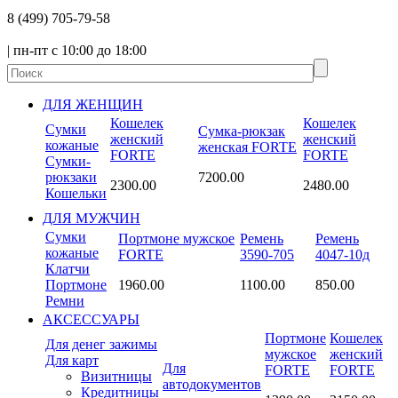
8
(499)
705-79-58
| пн-пт с 10:00 до 18:00
ДЛЯ ЖЕНЩИН
Кошелек
Кошелек
Сумки
Сумка-рюкзак
женский
женский
кожаные
женская FORTE
FORTE
FORTE
Сумки-
рюкзаки
7200.00
2300.00
2480.00
Кошельки
ДЛЯ МУЖЧИН
Сумки
Портмоне мужское
Ремень
Ремень
кожаные
FORTE
3590-705
4047-10д
Клатчи
Портмоне
1960.00
1100.00
850.00
Ремни
АКСЕССУАРЫ
Портмоне
Кошелек
Для денег зажимы
мужское
женский
Для карт
Для
FORTE
FORTE
Визитницы
автодокументов
Кредитницы